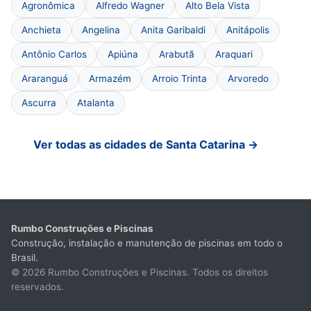
Agronômica
Alfredo Wagner
Alto Bela Vista
Anchieta
Angelina
Anita Garibaldi
Anitápolis
Antônio Carlos
Apiúna
Arabutã
Araquari
Araranguá
Armazém
Arroio Trinta
Arvoredo
Ascurra
Atalanta
Ver todas as cidades de Santa Catarina →
Rumbo Construções e Piscinas
Construção, instalação e manutenção de piscinas em todo o
Brasil.
© 2026 Rumbo Construções e Piscinas. Todos os direitos
reservados.