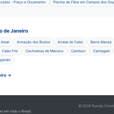
cazes - Preço e Orçamento
Piscina de Fibra em Campos dos Goy
o de Janeiro
Areal
Armação dos Búzios
Arraial do Cabo
Barra Mansa
Cabo Frio
Cachoeiras de Macacu
Cambuci
Cantagalo
parian
eiro →
© 2026 Rumbo Constru
s em todo o Brasil.