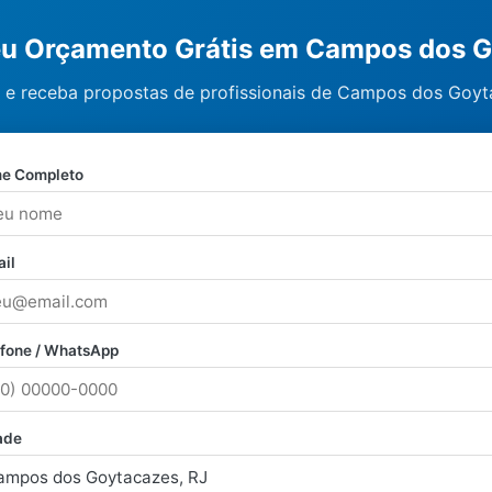
seu Orçamento Grátis em Campos dos 
 e receba propostas de profissionais de Campos dos Goyta
e Completo
il
efone / WhatsApp
ade