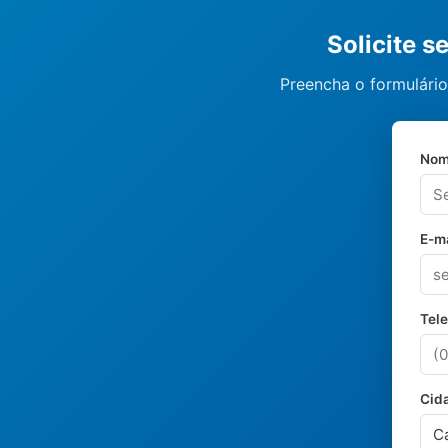
Solicite 
Preencha o formulário
Nom
E-ma
Tel
Cid