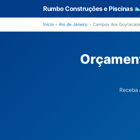
Rumbo Construções e Piscinas

Início
›
Rio de Janeiro
›
Campos dos Goytacaz
Orçament
Receba 