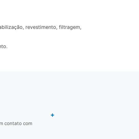
lização, revestimento, filtragem,
nto.
em contato com