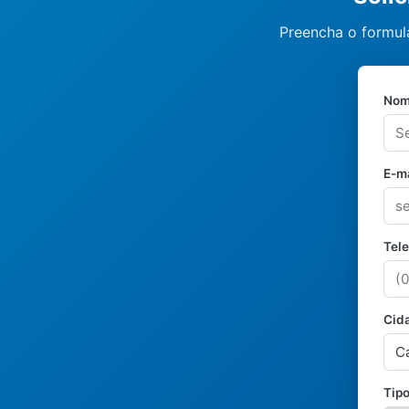
Preencha o formulá
Nom
E-ma
Tel
Cid
Tipo