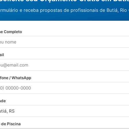
rmulário e receba propostas de profissionais de Butiá, Rio
e Completo
il
efone / WhatsApp
ade
 de Piscina