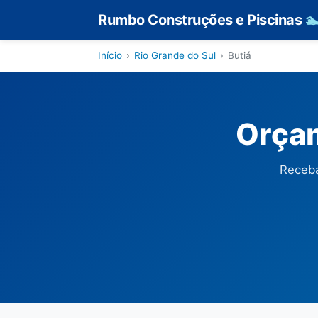
Rumbo Construções e Piscinas

Início
›
Rio Grande do Sul
›
Butiá
Orçam
Receba