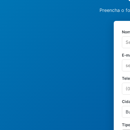
Preencha o fo
Nom
E-ma
Tel
Cid
Tipo