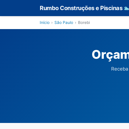
Rumbo Construções e Piscinas

Início
›
São Paulo
›
Borebi
Orçam
Receba 