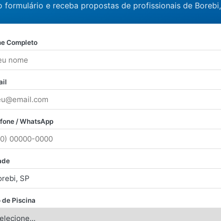
 formulário e receba propostas de profissionais de Borebi
e Completo
il
efone / WhatsApp
ade
 de Piscina