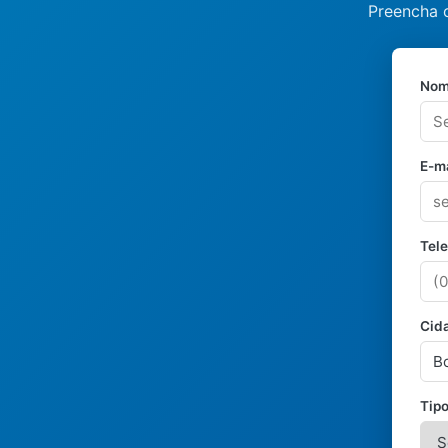
Preencha o
Nom
E-ma
Tel
Cid
Tipo