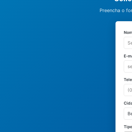
Preencha o fo
Nom
E-ma
Tel
Cid
Tipo