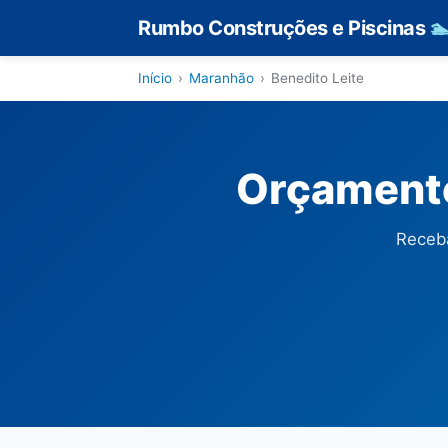
Rumbo Construções e Piscinas

Início
›
Maranhão
›
Benedito Leite
Orçamento
Receba