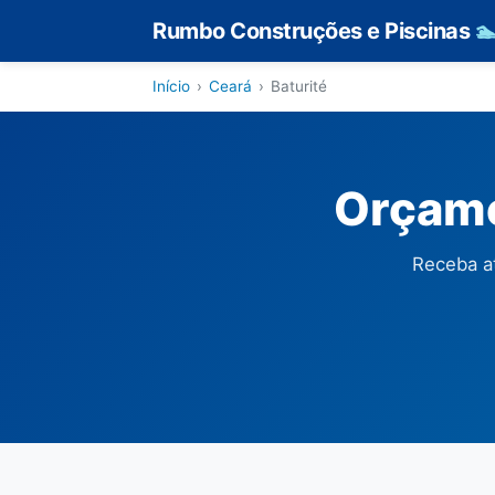
Rumbo Construções e Piscinas

Início
›
Ceará
›
Baturité
Orçame
Receba at