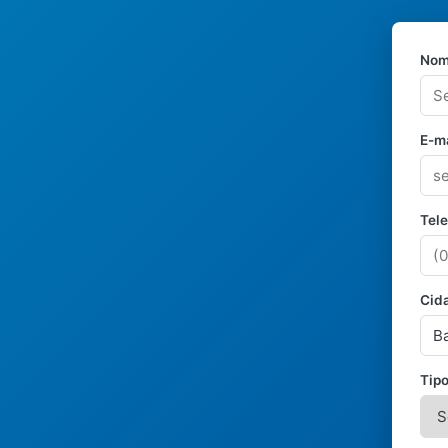
Nom
E-ma
Tel
Cid
Tipo