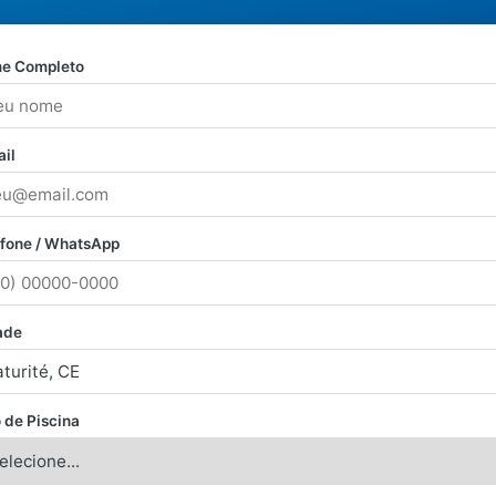
e Completo
il
efone / WhatsApp
ade
 de Piscina