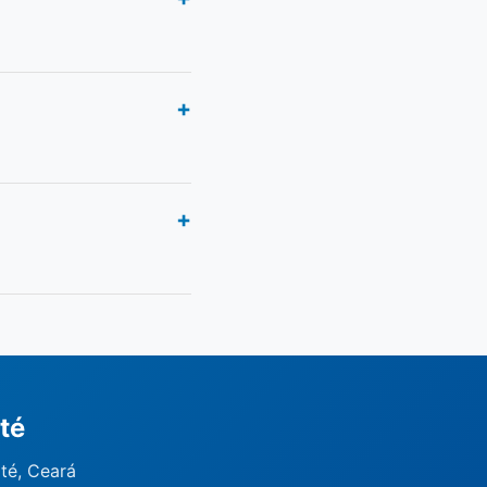
té
ité, Ceará