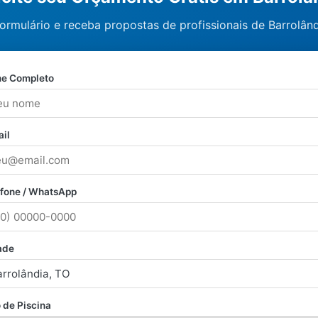
ormulário e receba propostas de profissionais de Barrolând
e Completo
il
efone / WhatsApp
ade
 de Piscina