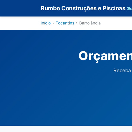
Rumbo Construções e Piscinas

Início
›
Tocantins
›
Barrolândia
Orçament
Receba 