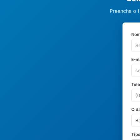
Preencha o f
Nom
E-ma
Tel
Cid
Tipo