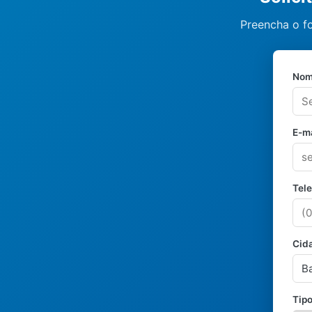
Preencha o fo
Nom
E-ma
Tel
Cid
Tipo