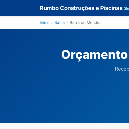
Rumbo Construções e Piscinas

Início
›
Bahia
›
Barra do Mendes
Orçamento 
Receb