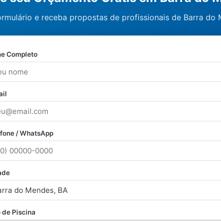
rmulário e receba propostas de profissionais de Barra do
e Completo
il
efone / WhatsApp
ade
 de Piscina