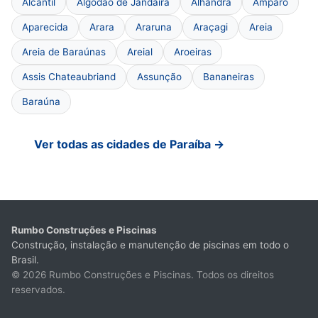
Alcantil
Algodão de Jandaíra
Alhandra
Amparo
Aparecida
Arara
Araruna
Araçagi
Areia
Areia de Baraúnas
Areial
Aroeiras
Assis Chateaubriand
Assunção
Bananeiras
Baraúna
Ver todas as cidades de Paraíba →
Rumbo Construções e Piscinas
Construção, instalação e manutenção de piscinas em todo o
Brasil.
© 2026 Rumbo Construções e Piscinas. Todos os direitos
reservados.