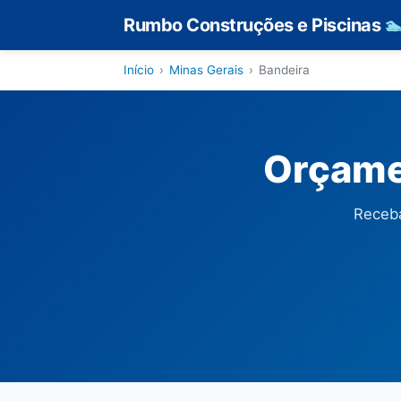
Rumbo Construções e Piscinas

Início
›
Minas Gerais
›
Bandeira
Orçame
Receba