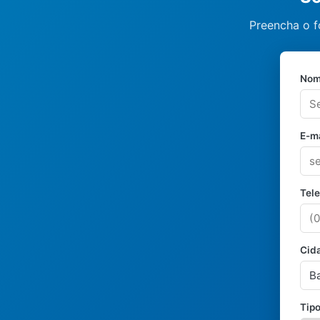
Preencha o f
Nom
E-ma
Tel
Cid
Tipo