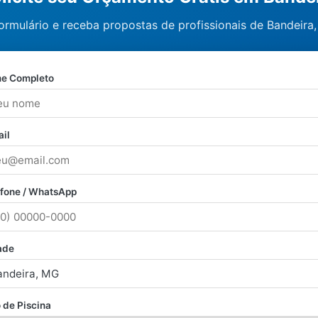
ormulário e receba propostas de profissionais de Bandeira,
e Completo
il
efone / WhatsApp
ade
 de Piscina