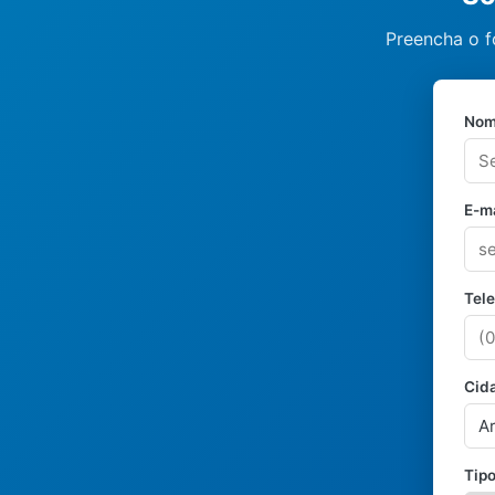
Preencha o f
Nom
E-ma
Tel
Cid
Tipo