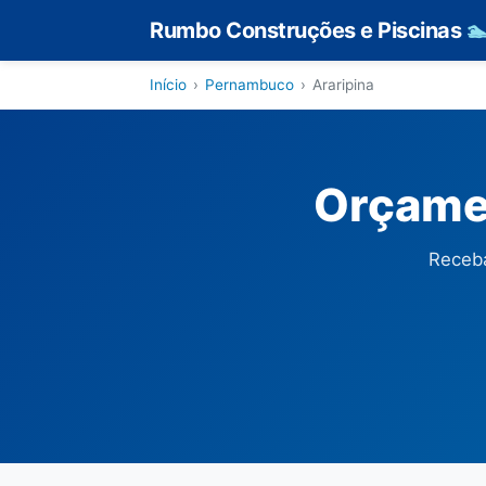
Rumbo Construções e Piscinas

Início
›
Pernambuco
›
Araripina
Orçamen
Receba