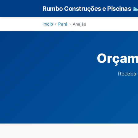
Rumbo Construções e Piscinas

Início
›
Pará
›
Anajás
Orçam
Receba 