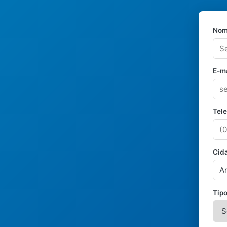
Nom
E-ma
Tel
Cid
Tipo