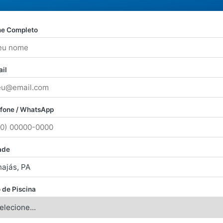
e Completo
il
efone / WhatsApp
ade
 de Piscina