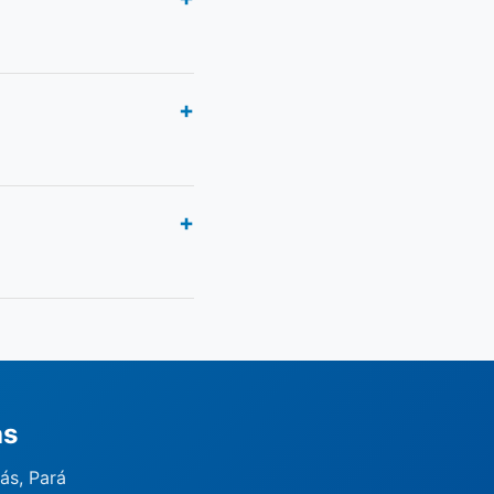
ás
ás, Pará