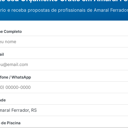
rio e receba propostas de profissionais de Amaral Ferrador
e Completo
il
efone / WhatsApp
ade
 de Piscina