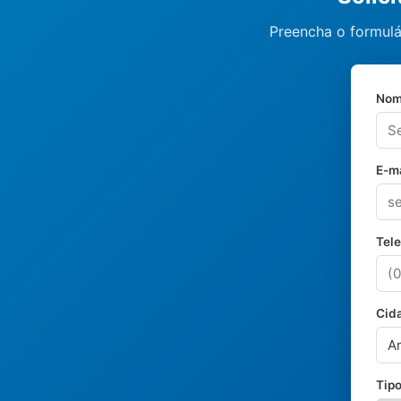
Preencha o formulá
Nom
E-ma
Tel
Cid
Tipo